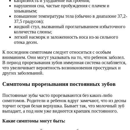
капризность и ухудшение настроения;
нарушения сна, частые пробуждения с плачем и
хныканьем;
повышение температуры тела (обычно в диапазоне 37,2-
37,5 градусов);
жидкий стул, вызванный проглатыванием избыточного
количества слюны;
легкий насморк и заложенность носа из-за сильного
отека десен.
К последним симптомам следует относиться с особым
вниманием. Они могут указывать на то, что ребенок заболел.
В период прорезывания зубов иммунная система ослабляется,
что увеличивает вероятность возникновения простудных и
других заболеваний.
Симптомы прорезывания постоянных зубов
Постоянные зубы часто прорезываются без каких-либо
симптомов. Родители и ребенок вдруг замечают, что из десны
торчит острая белая верхушка. Бывает так, что молочный зуб
выпадает, а под ним уже виднеется краешек постоянного.
Какие симптомы могут быть: