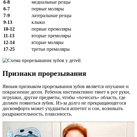
6-8
медиальные резцы
6-7
первые моляры
7-9
латеральные резцы
9-13
клыки
10-12
первые премоляры
11-13
вторые премоляры
12-14
вторые моляры
17-25
третьи премоляры
Признаки прорезывания
Явным признаком прорезывания зубов является опухание и
покраснение десен. Ребенок инстинктивно тянет в рот руки,
игрушки, другие предметы, чтобы «почесать» область, где
должен появиться зубик. Из-за долго не прекращающегося
дискомфорта может ухудшаться аппетит и сон, возникать
раздражительность, плаксивость.