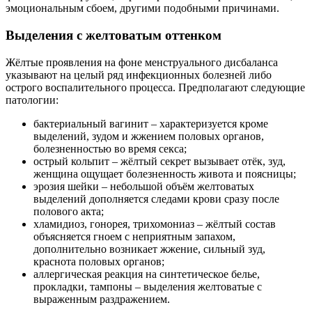
эмоциональным сбоем, другими подобными причинами.
Выделения с желтоватым оттенком
Жёлтые проявления на фоне менструального дисбаланса
указывают на целый ряд инфекционных болезней либо
острого воспалительного процесса. Предполагают следующие
патологии:
бактериальный вагинит – характеризуется кроме
выделений, зудом и жжением половых органов,
болезненностью во время секса;
острый кольпит – жёлтый секрет вызывает отёк, зуд,
женщина ощущает болезненность живота и поясницы;
эрозия шейки – небольшой объём желтоватых
выделений дополняется следами крови сразу после
полового акта;
хламидиоз, гонорея, трихомониаз – жёлтый состав
объясняется гноем с неприятным запахом,
дополнительно возникает жжение, сильный зуд,
краснота половых органов;
аллергическая реакция на синтетическое белье,
прокладки, тампоны – выделения желтоватые с
выраженным раздражением.