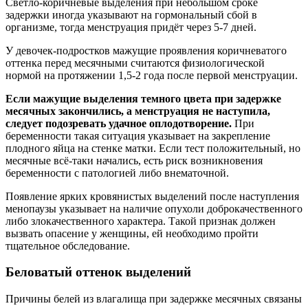
Светло-коричневые выделения при небольшом сроке
задержки иногда указывают на гормональный сбой в
организме, тогда менструация придёт через 5-7 дней.
У девочек-подростков мажущие проявления коричневатого
оттенка перед месячными считаются физиологической
нормой на протяжении 1,5-2 года после первой менструации.
Если мажущие выделения темного цвета при задержке
месячных закончились, а менструация не наступила,
следует подозревать удачное оплодотворение.
При
беременности такая ситуация указывает на закрепление
плодного яйца на стенке матки. Если тест положительный, но
месячные всё-таки начались, есть риск возникновения
беременности с патологией либо внематочной.
Появление ярких кровянистых выделений после наступления
менопаузы указывает на наличие опухоли доброкачественного
либо злокачественного характера. Такой признак должен
вызвать опасение у женщины, ей необходимо пройти
тщательное обследование.
Беловатый оттенок выделений
Причины белей из влагалища при задержке месячных связаны