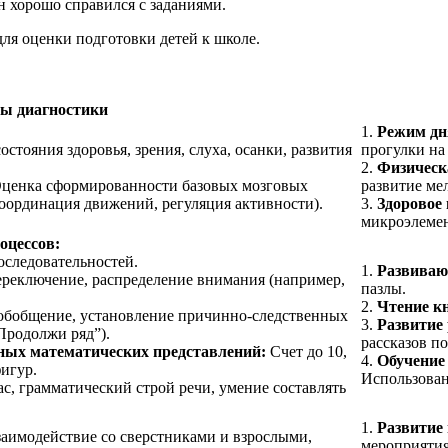
он хорошо справился с заданиями.
ля оценки подготовки детей к школе.
ы диагностики
1.
Режим дн
стояния здоровья, зрения, слуха, осанки, развития
прогулки на
2.
Физическ
ценка сформированности базовых мозговых
развитие ме
оординация движений, регуляция активности).
3.
Здоровое 
микроэлеме
оцессов:
оследовательностей.
1.
Развиваю
ереключение, распределение внимания (например,
пазлы.
2.
Чтение к
обобщение, установление причинно-следственных
3.
Развитие 
Продолжи ряд”).
рассказов п
ных математических представлений:
Счет до 10,
4.
Обучение
игур.
Использован
с, грамматический строй речи, умение составлять
1.
Развитие
аимодействие со сверстниками и взрослыми,
мероприятия