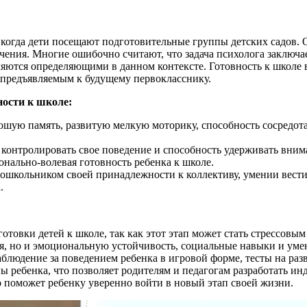
т, когда дети посещают подготовительные группы детских садов
чения. Многие ошибочно считают, что задача психолога заключае
ляются определяющими в данном контексте. Готовность к школе в
 предъявляемым к будущему первокласснику.
ости к школе:
ошую память, развитую мелкую моторику, способность сосредот
контролировать свое поведение и способность удерживать внима
онально-волевая готовность ребенка к школе.
дошкольником своей принадлежности к коллективу, умении вест
.
товки детей к школе, так как этот этап может стать стрессовы
ния, но и эмоциональную устойчивость, социальные навыки и ум
блюдение за поведением ребенка в игровой форме, тесты на раз
 ребенка, что позволяет родителям и педагогам разработать и
поможет ребенку уверенно войти в новый этап своей жизни.