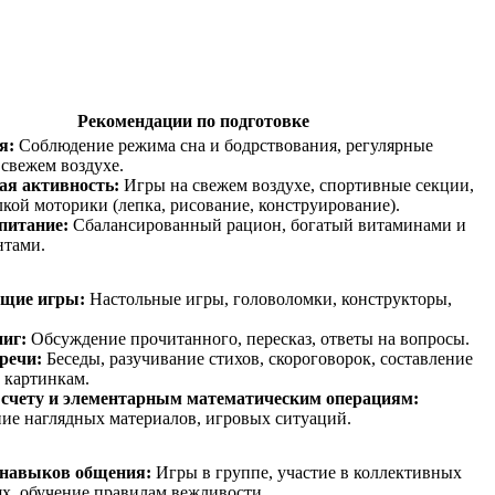
Рекомендации по подготовке
я:
Соблюдение режима сна и бодрствования, регулярные
 свежем воздухе.
ая активность:
Игры на свежем воздухе, спортивные секции,
лкой моторики (лепка, рисование, конструирование).
питание:
Сбалансированный рацион, богатый витаминами и
нтами.
щие игры:
Настольные игры, головоломки, конструкторы,
ниг:
Обсуждение прочитанного, пересказ, ответы на вопросы.
речи:
Беседы, разучивание стихов, скороговорок, составление
о картинкам.
 счету и элементарным математическим операциям:
ие наглядных материалов, игровых ситуаций.
 навыков общения:
Игры в группе, участие в коллективных
х, обучение правилам вежливости.