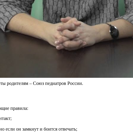
еты родителям – Союз педиатров России.
ющие правила:
нтакт;
о если он замкнут и боится отвечать;