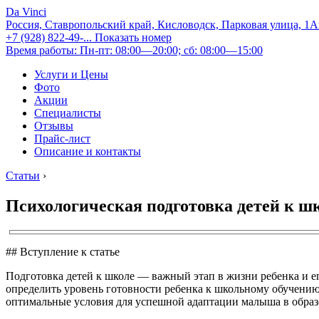
Da Vinci
Россия, Ставропольский край, Кисловодск, Парковая улица, 1
+7 (928) 822-49-...
Показать номер
Время работы: Пн-пт: 08:00—20:00; сб: 08:00—15:00
Услуги и Цены
Фото
Акции
Специалисты
Отзывы
Прайс-лист
Описание и контакты
Статьи
›
Психологическая подготовка детей к ш
## Вступление к статье
Подготовка детей к школе — важный этап в жизни ребенка и е
определить уровень готовности ребенка к школьному обучению
оптимальные условия для успешной адаптации малыша в образо