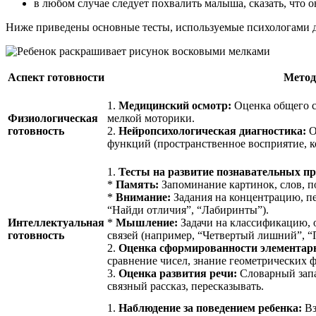
в любом случае следует похвалить малыша, сказать, что 
Ниже приведены основные тесты, используемые психологами д
Аспект готовности
Метод
1.
Медицинский осмотр:
Оценка общего со
Физиологическая
мелкой моторики.
готовность
2.
Нейропсихологическая диагностика:
О
функций (пространственное восприятие, к
1.
Тесты на развитие познавательных пр
*
Память:
Запоминание картинок, слов, п
*
Внимание:
Задания на концентрацию, п
“Найди отличия”, “Лабиринты”).
Интеллектуальная
*
Мышление:
Задачи на классификацию, 
готовность
связей (например, “Четвертый лишний”, “
2.
Оценка сформированности элементар
сравнение чисел, знание геометрических ф
3.
Оценка развития речи:
Словарный запа
связный рассказ, пересказывать.
1.
Наблюдение за поведением ребенка:
Вз