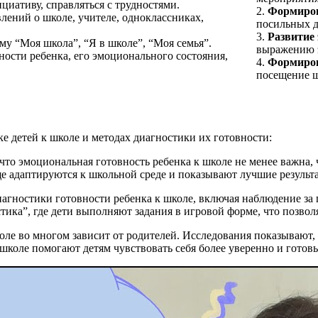
циативу, справляться с трудностями.
2.
Формиров
ений о школе, учителе, одноклассниках,
посильных д
3.
Развитие
му “Моя школа”, “Я в школе”, “Моя семья”.
выражению э
ости ребенка, его эмоционального состояния,
4.
Формиров
посещение ш
е детей к школе и методах диагностики их готовности:
что эмоциональная готовность ребенка к школе не менее важна,
е адаптируются к школьной среде и показывают лучшие результа
агностики готовности ребенка к школе, включая наблюдение за 
ика”, где дети выполняют задания в игровой форме, что позволя
оле во многом зависит от родителей. Исследования показывают, 
школе помогают детям чувствовать себя более уверенно и гото