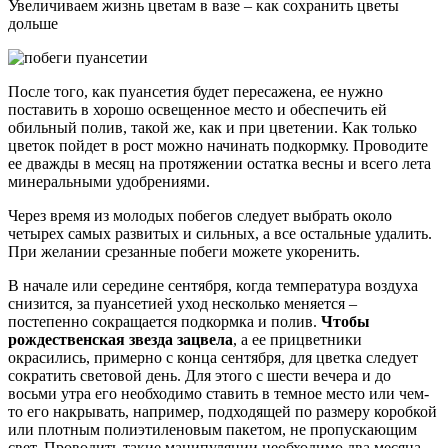
Увеличиваем жизнь цветам в вазе – как сохранить цветы
дольше
После того, как пуансетия будет пересажена, ее нужно
поставить в хорошо освещенное место и обеспечить ей
обильный полив, такой же, как и при цветении. Как только
цветок пойдет в рост можно начинать подкормку. Проводите
ее дважды в месяц на протяжении остатка весны и всего лета
минеральными удобрениями.
Через время из молодых побегов следует выбрать около
четырех самых развитых и сильных, а все остальные удалить.
При желании срезанные побеги можете укоренить.
В начале или середине сентября, когда температура воздуха
снизится, за пуансетией уход несколько меняется –
постепенно сокращается подкормка и полив.
Чтобы
рождественская звезда зацвела
, а ее прицветники
окрасились, примерно с конца сентября, для цветка следует
сократить световой день. Для этого с шести вечера и до
восьми утра его необходимо ставить в темное место или чем-
то его накрывать, например, подходящей по размеру коробкой
или плотным полиэтиленовым пакетом, не пропускающим
свет. Проводить такие манипуляции необходимо два месяца.