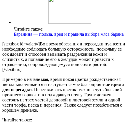
Читайте также:
Баранина — польза, вред и правила выбора мяса барана
[stextbox id=»alert»]Во время обрезания и пересадки пуансетии
необходимо соблюдать большую осторожность, поскольку ее
сок ядовит и способен вызывать раздражения кожи и
слизистых, а попадание его в желудок может привести к
отравлению, сопровождающемуся поносом и рвотой.
[/stextbox]
Примерно в начале мая, время покоя цветка рождественская
звезда заканчивается и наступает самое благоприятное
время
для пересадки
. Пересаживать цветок нужно в чуть больший
прежнего горшок и в подходящую почву. Грунт должен
состоять из трех частей дерновой и листовой земли и одной
части торфа, песка и перегноя. Также следует позаботиться о
хорошем дренаже.
Читайте также: