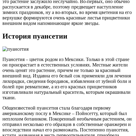
это растение заслужило неслучайно. Во-первых, оно обычно
распускается в декабре, поэтому предвещает наступление
зимних праздников, ну а во-вторых, во время цветения на его
верхушке формируются очень красивые листья прицветники
внешним видом напоминающие яркие звезды.
История пуансетии
Пуансетия – цветок родом из Мексики. Только в этой стране
он произрастает в естественных условиях. Местные жители
очень ценят это растение, причем не только за красивый
внешний вид. Издавна его белый сок применяли для лечения
лихорадки, сведения бородавок, избавления от зубной боли и
болей при ревматизме, а из его красных прицветников
изготавливали натуральный краситель, которым окрашивали
ткани.
Общеизвестной пуансетия стала благодаря первому
американскому послу в Мексике – Пойнсетту, который был
неплохим ботаником. Покоренный необычным растением, он
отправил несколько его образцов в собственные оранжереи и
впоследствии начал его размножать. Постепенно пуансетия,
кстати, названная в честь первооткрывателя, приобрела