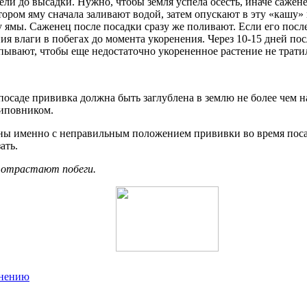
ели до высадки. Нужно, чтобы земля успела осесть, иначе сажене
тором яму сначала заливают водой, затем опускают в эту «кашу»
 ямы. Саженец после посадки сразу же поливают. Если его после
я влаги в побегах до момента укоренения. Через 10-15 дней пос
ывают, чтобы еще недостаточно укорененное растение не трати
саде прививка должна быть заглублена в землю не более чем на 
шиповником.
язаны именно с неправильным положением прививки во время поса
ать.
о отрастают побеги.
енению