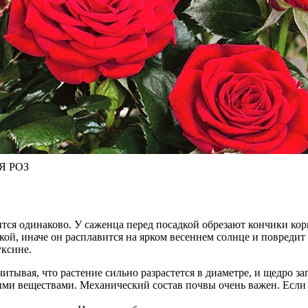
Я РОЗ
тся одинаково. У саженца перед посадкой обрезают кончики кор
дкой, иначе он расплавится на ярком весеннем солнце и повреди
уксине.
читывая, что растение сильно разрастется в диаметре, и щедро з
ми веществами. Механический состав почвы очень важен. Если г