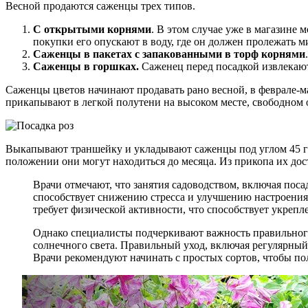
Весной продаются саженцы трех типов.
С открытыми корнями
. В этом случае уже в магазине
покупки его опускают в воду, где он должен пролежать м
Саженцы в пакетах с запакованными в торф корнями
Саженцы в горшках.
Саженец перед посадкой извлекают
Саженцы цветов начинают продавать рано весной, в феврале-мар
прикапывают в легкой полутени на высоком месте, свободном 
Выкапывают траншейку и укладывают саженцы под углом 45 гра
положении они могут находиться до месяца. Из прикопа их дос
Врачи отмечают, что занятия садоводством, включая поса
способствует снижению стресса и улучшению настроения, 
требует физической активности, что способствует укреп
Однако специалисты подчеркивают важность правильного 
солнечного света. Правильный уход, включая регулярный
Врачи рекомендуют начинать с простых сортов, чтобы пол