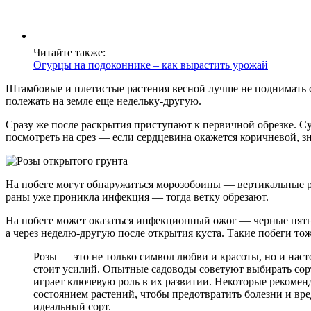
Читайте также:
Огурцы на подоконнике – как вырастить урожай
Штамбовые и плетистые растения весной лучше не поднимать с
полежать на земле еще недельку-другую.
Сразу же после раскрытия приступают к первичной обрезке. С
посмотреть на срез — если сердцевина окажется коричневой, зна
На побеге могут обнаружиться морозобоины — вертикальные раз
раны уже проникла инфекция — тогда ветку обрезают.
На побеге может оказаться инфекционный ожог — черные пятна
а через неделю-другую после открытия куста. Такие побеги то
Розы — это не только символ любви и красоты, но и наст
стоит усилий. Опытные садоводы советуют выбирать сорт
играет ключевую роль в их развитии. Некоторые рекомен
состоянием растений, чтобы предотвратить болезни и вр
идеальный сорт.