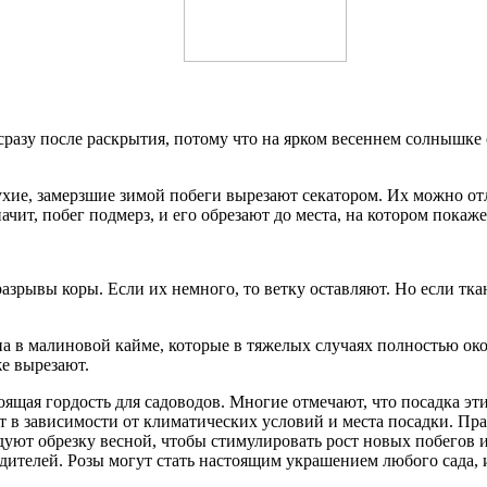
разу после раскрытия, потому что на ярком весеннем солнышке
ухие, замерзшие зимой побеги вырезают секатором. Их можно отл
чит, побег подмерз, и его обрезают до места, на котором покаже
рывы коры. Если их немного, то ветку оставляют. Но если ткан
 в малиновой кайме, которые в тяжелых случаях полностью око
же вырезают.
оящая гордость для садоводов. Многие отмечают, что посадка эти
 в зависимости от климатических условий и места посадки. Пр
дуют обрезку весной, чтобы стимулировать рост новых побегов 
едителей. Розы могут стать настоящим украшением любого сада, 