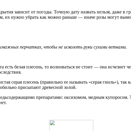
крытия зависит от погоды. Точную дату назвать нельзя, даже в г
 их нужно убрать как можно раньше — иначе розы могут вымокн
бумажных перчатках, чтобы не исколоть руки сухими ветками.
 есть белая плесень, то волноваться не стоит — она исчезнет ч
оследствия.
стая серая плесень (правильно ее называть «серая гниль»), так
а обильно присыпают древесной золой.
медьсодержащими препаратами: оксихомом, медным купоросом. 
нет.