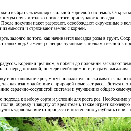
 можно выбрать экземпляр с сильной корневой системой. Открыт
инимум ночь, и только после этого приступают к посадке.
. После покупки пакет разрезают, освобождают скрученные в кол
 из емкости и стряхивают землю с корней.
те, задолго до того, как начинается высадка розы в грунт. Сохр
от талых вод. Саженец с непроснувшимися почками весной в пр
дусов. Корешки целиком, а побеги до половины засыпают земле
тают перед посадкой, по мере необходимости, и сразу высажива
дку и выращивание роз, могут положительно сказываться на пси
так как взаимодействие с природой помогает расслабиться и отв
лению сердечно-сосудистой системы и улучшению общего самочу
подхода к выбору сорта и условий для роста роз. Необходимо 
 полив, обрезку и защиту от вредителей, также играет ключеву
учить удовольствие от процесса и постепенно углублять свои зн