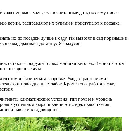
ый саженец высыхает дома в считанные дни, поэтому после
ьцо корни, расправляют их руками и приступают к посадке.
анять их до посадки лучше в саду. Их вывозят в сад пораньше и
икопе выдерживает до минус 8 градусов.
й, оставляя снаружи только кончики веточек. Весной в этом
ют в посадочные ямы.
хическом и физическом здоровье. Уход за растениями
лечься от повседневных забот. Кроме того, работа в саду
вствия.
учитывать климатические условия, тип почвы и уровень
ю роль в успешном выращивании этих красивых цветов.
ания и навыки в садоводстве.