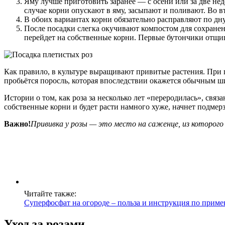
Яму лучше приготовить заранее — с осени или за две нед
случае корни опускают в яму, засыпают и поливают. Во в
В обоих вариантах корни обязательно расправляют по дну
После посадки слегка окучивают компостом для сохранени
перейдет на собственные корни. Первые бутончики отщип
Как правило, в культуре выращивают привитые растения. При по
пробьётся поросль, которая впоследствии окажется обычным 
Истории о том, как роза за несколько лет «переродилась», св
собственные корни и будет расти намного хуже, начнет подмерз
Важно!
Прививка у розы — это место на саженце, из которог
Читайте также:
Суперфосфат на огороде – польза и инструкция по прим
Уход за розами