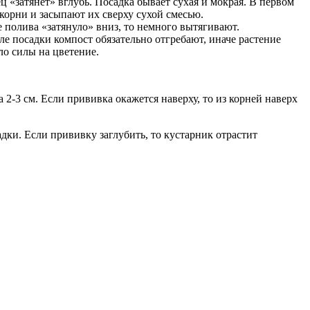
ц «затянет» вглубь. Посадка бывает сухая и мокрая. В первом
 корни и засыпают их сверху сухой смесью.
 полива «затянуло» вниз, то немного вытягивают.
ле посадки компост обязательно отгребают, иначе растение
ло силы на цветение.
2-3 см. Если прививка окажется наверху, то из корней наверх
дки. Если прививку заглубить, то кустарник отрастит