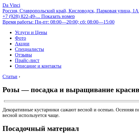
Da Vinci
Россия, Ставропольский край, Кисловодск, Парковая улица, 1
+7 (928) 822-49-...
Показать номер
Время работы: Пн-пт: 08:00—20:00; сб: 08:00—15:00
Услуги и Цены
Фото
Акции
Специалисты
Отзывы
Прайс-лист
Описание и контакты
Статьи
›
Розы — посадка и выращивание красив
Декоративные кустарники сажают весной и осенью. Осенняя пос
весной используется чаще.
Посадочный материал