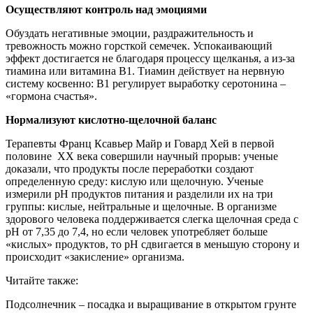
Осуществляют контроль над эмоциями
Обуздать негативные эмоции, раздражительность и
тревожность можно горсткой семечек. Успокаивающий
эффект достигается не благодаря процессу щелканья, а из-за
тиамина или витамина В1. Тиамин действует на нервную
систему косвенно: В1 регулирует выработку серотонина –
«гормона счастья».
Нормализуют кислотно-щелочной баланс
Терапевты Франц Ксавьер Майр и Говард Хей в первой
половине XX века совершили научный прорыв: ученые
доказали, что продукты после переработки создают
определенную среду: кислую или щелочную. Ученые
измерили pH продуктов питания и разделили их на три
группы: кислые, нейтральные и щелочные. В организме
здорового человека поддерживается слегка щелочная среда с
pH от 7,35 до 7,4, но если человек употребляет больше
«кислых» продуктов, то pH сдвигается в меньшую сторону и
происходит «закисление» организма.
Читайте также:
Подсолнечник – посадка и выращивание в открытом грунте