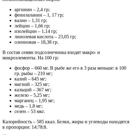
аргинин – 2,4 гр;
фенилаланин – 1, 17 гр;
валин – 1,31 гр;
лейцин – 1,66 гр;
изолейцин – 1,14 гр;
линолевая кислота – 23,05 гр;
олеиновая – 18,38 гр.
В состав семян подсолнечника входят макро- и
микроэлементы. На 100 гр:
фосфор – 660 мг. В рыбе же его в 3 раза меньше: в 100
гр. рыбы – 210 мг;
калий – 645 мг;
магний – 325 мг;
кальций – 367 мг;
железо – 5,25 мг;
марганец – 1,95 мг;
медь – 1,8 мг;
селен – 53 мкг.
Калорийность – 585 ккал. Белки, жиры и углеводы находятся
в пропорции: 14:78:8.