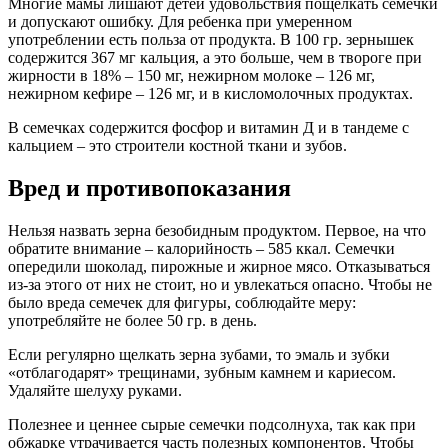
Многие мамы лишают детей удовольствия пощелкать семечки
и допускают ошибку. Для ребенка при умеренном
употреблении есть польза от продукта. В 100 гр. зернышек
содержится 367 мг кальция, а это больше, чем в твороге при
жирности в 18% – 150 мг, нежирном молоке – 126 мг,
нежирном кефире – 126 мг, и в кисломолочных продуктах.
В семечках содержится фосфор и витамин Д и в тандеме с
кальцием – это строители костной ткани и зубов.
Вред и противопоказания
Нельзя назвать зерна безобидным продуктом. Первое, на что
обратите внимание – калорийность – 585 ккал. Семечки
опередили шоколад, пирожные и жирное мясо. Отказываться
из-за этого от них не стоит, но и увлекаться опасно. Чтобы не
было вреда семечек для фигуры, соблюдайте меру:
употребляйте не более 50 гр. в день.
Если регулярно щелкать зерна зубами, то эмаль и зубки
«отблагодарят» трещинами, зубным камнем и кариесом.
Удаляйте шелуху руками.
Полезнее и ценнее сырые семечки подсолнуха, так как при
обжарке утрачивается часть полезных компонентов. Чтобы