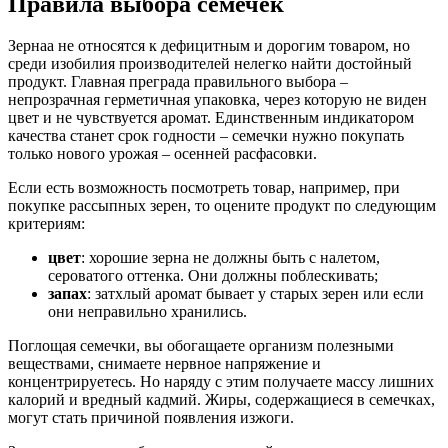
Правила выбора семечек
Зернаа не относятся к дефицитным и дорогим товаром, но
среди изобилия производителей нелегко найти достойный
продукт. Главная преграда правильного выбора –
непрозрачная герметичная упаковка, через которую не виден
цвет и не чувствуется аромат. Единственным индикатором
качества станет срок годности – семечки нужно покупать
только нового урожая – осенней расфасовки.
Если есть возможность посмотреть товар, например, при
покупке рассыпных зерен, то оцените продукт по следующим
критериям:
цвет
: хорошие зерна не должны быть с налетом,
сероватого оттенка. Они должны поблескивать;
запах
: затхлый аромат бывает у старых зерен или если
они неправильно хранились.
Поглощая семечки, вы обогащаете организм полезными
веществами, снимаете нервное напряжение и
концентрируетесь. Но наряду с этим получаете массу лишних
калорий и вредный кадмий. Жиры, содержащиеся в семечках,
могут стать причиной появления изжоги.