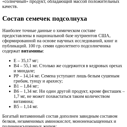
«солнечный» продукт, обладающий массой положительных
качеств.
Состав семечек подсолнуха
Наиболее точные данные о химическом составе
предоставлены в национальной базе нутриентов США,
сформированной на основе научных исследований, книг и
публикаций. 100 гр. семян однолетнего подсолнечника
содержат
витамины
:
Е – 35,17 мг;
В4 – 55,1 мг. Столько же содержится в кедровых орехах
и миндале;
РР – 14,14 мг. Семена уступают лишь белым сушеным
грибам, тунцу и арахису;
В1 – 1,84 мг;
В6 – 1,34 мг. Ни один другой продукт, кроме фисташек –
1,7 мг, не может похвастаться таким количеством
витамина;
В5 – 1,14 мг.
Богатый витаминный состав дополнен завидным составом
белков, незаменимых аминокислот, мононенасыщенных и
полиненасыщенных жиров: