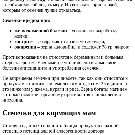
,
необходимо соблюдать меру. Но есть категории людей,
которым от семечек лучше отказаться.
Семечки вредны при:
желчекаменной болезни
– усиливают выработку
желчи;
гастрите
– раздражают слизистую желудка;
ожирении
– зерна калорийны и содержат 78 гр. жиров;
Противопоказания не относятся к беременным и больным
атеросклерозом. Учеными не установлено взаимосвязи
болезни аппендицита и употребления семечек.
Не запрещены семечки при диабете, так как они относятся к
продуктам с низким гликемическим индексом: 25 единиц, а
это ниже чем у джема, кураги и риса. Зерна богаты магнием,
который помогает организму противостоять повышению
инсулина.
Семечки для кормящих мам
Исходя из данных сводной таблицы продуктов с разной
степенью потенциальной аллергенности доктора