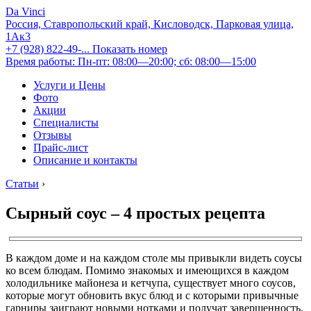
Da Vinci
Россия, Ставропольский край, Кисловодск, Парковая улица,
1Ак3
+7 (928) 822-49-...
Показать номер
Время работы: Пн-пт: 08:00—20:00; сб: 08:00—15:00
Услуги и Цены
Фото
Акции
Специалисты
Отзывы
Прайс-лист
Описание и контакты
Статьи
›
Сырный соус – 4 простых рецепта
В каждом доме и на каждом столе мы привыкли видеть соусы
ко всем блюдам. Помимо знакомых и имеющихся в каждом
холодильнике майонеза и кетчупа, существует много соусов,
которые могут обновить вкус блюд и с которыми привычные
гарниры заиграют новыми нотками и получат завершенность.