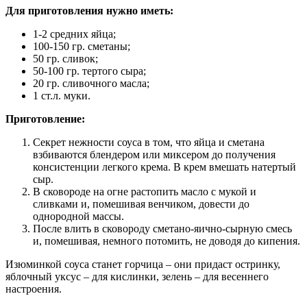
Для приготовления нужно иметь:
1-2 средних яйца;
100-150 гр. сметаны;
50 гр. сливок;
50-100 гр. тертого сыра;
20 гр. сливочного масла;
1 ст.л. муки.
Приготовление:
Секрет нежности соуса в том, что яйца и сметана
взбиваются блендером или миксером до получения
консистенции легкого крема. В крем вмешать натертый
сыр.
В сковороде на огне растопить масло с мукой и
сливками и, помешивая венчиком, довести до
однородной массы.
После влить в сковороду сметано-яично-сырную смесь
и, помешивая, немного потомить, не доводя до кипения.
Изюминкой соуса станет горчица – они придаст остринку,
яблочный уксус – для кислинки, зелень – для весеннего
настроения.