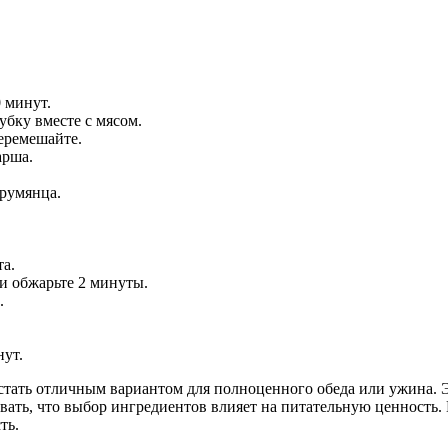
 минут.
убку вместе с мясом.
Перемешайте.
арша.
 румянца.
та.
и обжарьте 2 минуты.
.
нут.
стать отличным вариантом для полноценного обеда или ужина. Э
вать, что выбор ингредиентов влияет на питательную ценность.
ть.