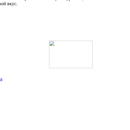
вой вкус.
ва