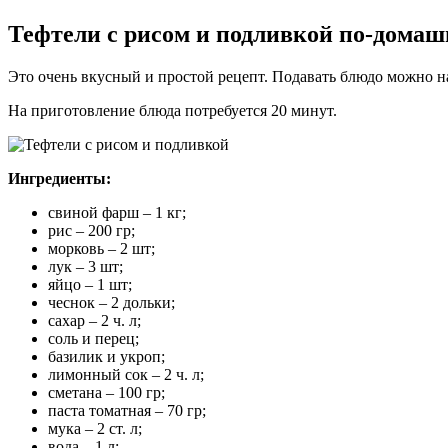
Тефтели с рисом и подливкой по-дома
Это очень вкусный и простой рецепт. Подавать блюдо можно на
На приготовление блюда потребуется 20 минут.
Ингредиенты:
свиной фарш – 1 кг;
рис – 200 гр;
морковь – 2 шт;
лук – 3 шт;
яйцо – 1 шт;
чеснок – 2 дольки;
сахар – 2 ч. л;
соль и перец;
базилик и укроп;
лимонный сок – 2 ч. л;
сметана – 100 гр;
паста томатная – 70 гр;
мука – 2 ст. л;
вода – 1 л;