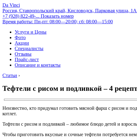
Da Vinci
Россия, Ставропольский край, Кисловодск, Парковая улица, 1
+7 (928) 822-49-...
Показать номер
Время работы: Пн-пт: 08:00—20:00; сб: 08:00—15:00
Услуги и Цены
Фото
Акции
Специалисты
Отзывы
Прайс-лист
Описание и контакты
Статьи
›
Тефтели с рисом и подливкой – 4 рецеп
Неизвестно, кто придумал готовить мясной фарш с рисом и по
котлет.
Тефтели с рисом и подливкой – любимое блюдо детей и взрослы
Чтобы приготовить вкусные и сочные тефтели потребуется не