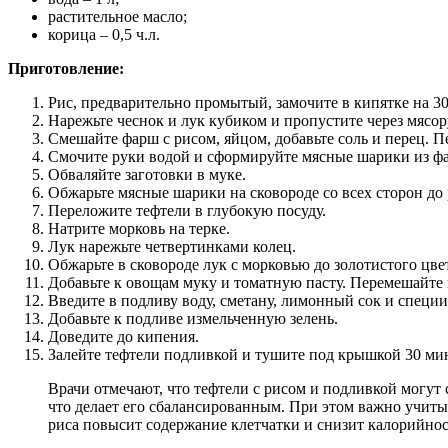
растительное масло;
корица – 0,5 ч.л.
Приготовление:
Рис, предварительно промытый, замочите в кипятке на 30
Нарежьте чеснок и лук кубиком и пропустите через мясор
Смешайте фарш с рисом, яйцом, добавьте соль и перец. 
Смочите руки водой и сформируйте мясные шарики из ф
Обваляйте заготовки в муке.
Обжарьте мясные шарики на сковороде со всех сторон до
Переложите тефтели в глубокую посуду.
Натрите морковь на терке.
Лук нарежьте четвертинками колец.
Обжарьте в сковороде лук с морковью до золотистого цве
Добавьте к овощам муку и томатную пасту. Перемешайте 
Введите в подливу воду, сметану, лимонный сок и специи
Добавьте к подливе измельченную зелень.
Доведите до кипения.
Залейте тефтели подливкой и тушите под крышкой 30 ми
Врачи отмечают, что тефтели с рисом и подливкой могут 
что делает его сбалансированным. При этом важно учиты
риса повысит содержание клетчатки и снизит калорийнос