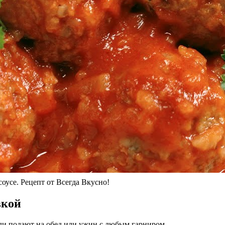
е. Рецепт от Всегда Вкусно!
вкой
ели подают на обед или ужин с любым гарниром.