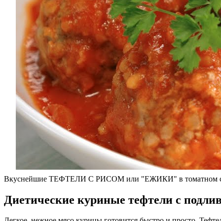
Вкуснейшие ТЕФТЕЛИ С РИСОМ или "ЕЖИКИ" в томатном соус
Диетические куриные тефтели с подли
Легкое, нежное мясо курицы готовится быстро и просто. Тефт