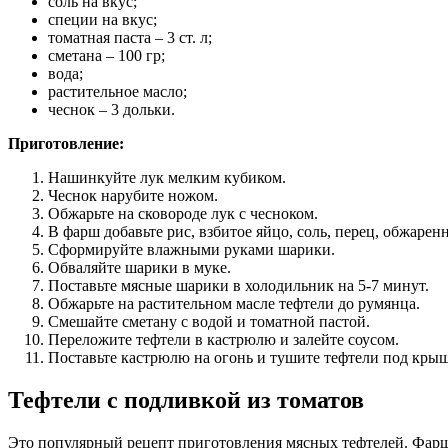
соль на вкус;
специи на вкус;
томатная паста – 3 ст. л;
сметана – 100 гр;
вода;
растительное масло;
чеснок – 3 дольки.
Приготовление:
Нашинкуйте лук мелким кубиком.
Чеснок нарубите ножом.
Обжарьте на сковороде лук с чесноком.
В фарш добавьте рис, взбитое яйцо, соль, перец, обжаре
Сформируйте влажными руками шарики.
Обваляйте шарики в муке.
Поставьте мясные шарики в холодильник на 5-7 минут.
Обжарьте на растительном масле тефтели до румянца.
Смешайте сметану с водой и томатной пастой.
Переложите тефтели в кастрюлю и залейте соусом.
Поставьте кастрюлю на огонь и тушите тефтели под крыш
Тефтели с подливкой из томатов
Это популярный рецепт приготовления мясных тефтелей. Фарш