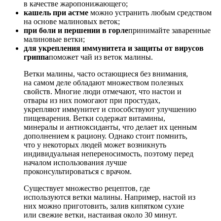
в качестве жаропонижающего;
кашель при астме
можно устранить любым средством
на основе малиновых веток;
при боли и першении в горле
принимайте заваренные
малиновые ветки;
для укрепления иммунитета и защиты от вирусов
гриппа
поможет чай из веток малины.
Ветки малины, часто остающиеся без внимания,
на самом деле обладают множеством полезных
свойств. Многие люди отмечают, что настои и
отвары из них помогают при простудах,
укрепляют иммунитет и способствуют улучшению
пищеварения. Ветки содержат витамины,
минералы и антиоксиданты, что делает их ценным
дополнением к рациону. Однако стоит помнить,
что у некоторых людей может возникнуть
индивидуальная непереносимость, поэтому перед
началом использования лучше
проконсультироваться с врачом.
Существует множество рецептов, где
используются ветки малины. Например, настой из
них можно приготовить, залив кипятком сухие
или свежие ветки, настаивая около 30 минут.