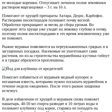
ее молодые корешки. Отпугивает личинок полив земляники
раствором марганцовки – 3 г. на 10 л.
Помогают от хрущей препараты Актара, Децис, Карбофос.
Растворами инсектицидов поливают почву весной.
Обработки прекращают за месяц до сбора урожая. Во
середине лета хрущи уже уходят на зимовку глубоко в почву,
поэтому полив инсектицидами в это время земляничнику уже
не поможет.
Рыжие муравьи появляются на переувлажненных грядках и в
загущенных посадках. Насекомые не уничтожают сами
растения, но из-за строительства муравейника кустики гибнут
и в грядке образуются проплешины.
Помогает избавиться от муравьев медный купорос и
негашеная известь, которыми нужно посыпать муравейник в
течение недели ежедневно. После этого рыжие хищники
исчезнут.
В деле избавления от хрущей и муравьев снова поможет
нашатырь. 40-50 мл спирта разводят в 10 литрах воды и
поливают клубнику под корни, стараясь не попадать на