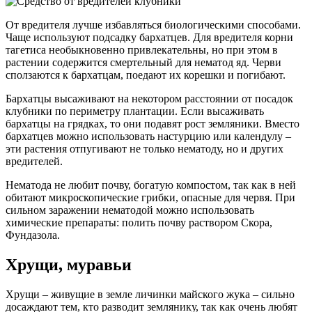
От вредителя лучше избавляться биологическими способами.
Чаще используют подсадку бархатцев. Для вредителя корни
тагетиса необыкновенно привлекательны, но при этом в
растении содержится смертельный для нематод яд. Черви
сползаются к бархатцам, поедают их корешки и погибают.
Бархатцы высаживают на некотором расстоянии от посадок
клубники по периметру плантации. Если высаживать
бархатцы на грядках, то они подавят рост земляники. Вместо
бархатцев можно использовать настурцию или календулу –
эти растения отпугивают не только нематоду, но и других
вредителей.
Нематода не любит почву, богатую компостом, так как в ней
обитают микроскопические грибки, опасные для червя. При
сильном заражении нематодой можно использовать
химические препараты: полить почву раствором Скора,
Фундазола.
Хрущи, муравьи
Хрущи – живущие в земле личинки майского жука – сильно
досаждают тем, кто разводит землянику, так как очень любят