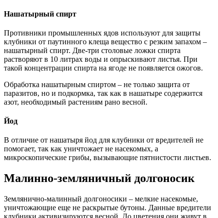
Нашатырный спирт
Противники промышленных ядов используют для защиты
клубники от паутинного клеща вещество с резким запахом –
нашатырный спирт. Две-три столовые ложки спирта
растворяют в 10 литрах воды и опрыскивают листья. При
такой концентрации спирта на ягоде не появляется ожогов.
Обработка нашатырным спиртом – не только защита от
паразитов, но и подкормка, так как в нашатыре содержится
азот, необходимый растениям рано весной.
Йод
В отличие от нашатыря йод для клубники от вредителей не
помогает, так как уничтожает не насекомых, а
микроскопические грибы, вызывающие пятнистости листьев.
Малинно-земляничный долгоносик
Землянично-малинный долгоносики – мелкие насекомые,
уничтожающие еще не раскрытые бутоны. Данные вредители
клубники активизируются весной. До цветения они живут в