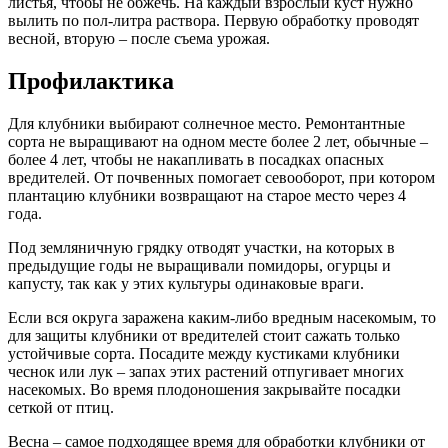
листья, чтобы не обжечь. На каждый взрослый куст нужно
вылить по пол-литра раствора. Первую обработку проводят
весной, вторую – после съема урожая.
Профилактика
Для клубники выбирают солнечное место. Ремонтантные
сорта не выращивают на одном месте более 2 лет, обычные –
более 4 лет, чтобы не накапливать в посадках опасных
вредителей. От почвенных помогает севооборот, при котором
плантацию клубники возвращают на старое место через 4
года.
Под земляничную грядку отводят участки, на которых в
предыдущие годы не выращивали помидоры, огурцы и
капусту, так как у этих культуры одинаковые враги.
Если вся округа заражена каким-либо вредным насекомым, то
для защиты клубники от вредителей стоит сажать только
устойчивые сорта. Посадите между кустиками клубники
чеснок или лук – запах этих растений отпугивает многих
насекомых. Во время плодоношения закрывайте посадки
сеткой от птиц.
Весна – самое подходящее время для обработки клубники от