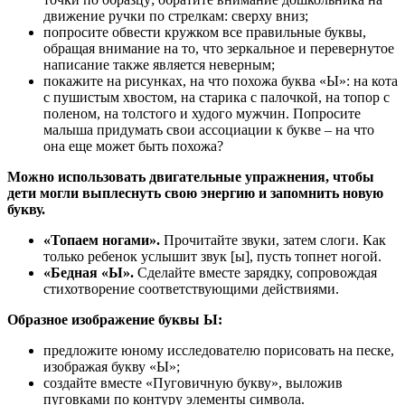
движение ручки по стрелкам: сверху вниз;
попросите обвести кружком все правильные буквы,
обращая внимание на то, что зеркальное и перевернутое
написание также является неверным;
покажите на рисунках, на что похожа буква «Ы»: на кота
с пушистым хвостом, на старика с палочкой, на топор с
поленом, на толстого и худого мужчин. Попросите
малыша придумать свои ассоциации к букве – на что
она еще может быть похожа?
Можно использовать двигательные упражнения, чтобы
дети могли выплеснуть свою энергию и запомнить новую
букву.
«Топаем ногами».
Прочитайте звуки, затем слоги. Как
только ребенок услышит звук [ы], пусть топнет ногой.
«Бедная «Ы».
Сделайте вместе зарядку, сопровождая
стихотворение соответствующими действиями.
Образное изображение буквы Ы:
предложите юному исследователю порисовать на песке,
изображая букву «Ы»;
создайте вместе «Пуговичную букву», выложив
пуговками по контуру элементы символа.