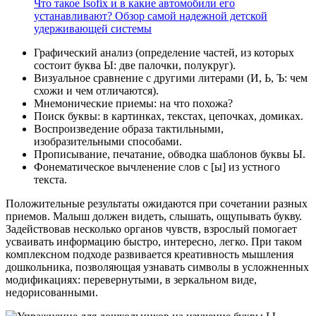
Что такое Isofix и в какие автомобили его
устанавливают? Обзор самой надежной детской
удерживающей системы
Графический анализ (определение частей, из которых
состоит буква Ы: две палочки, полукруг).
Визуальное сравнение с другими литерами (И, Ь, Ъ: чем
схожи и чем отличаются).
Мнемонические приемы: на что похожа?
Поиск буквы: в картинках, текстах, цепочках, домиках.
Воспроизведение образа тактильными,
изобразительными способами.
Прописывание, печатание, обводка шаблонов буквы Ы.
Фонематическое вычленение слов с [ы] из устного
текста.
Положительные результаты ожидаются при сочетании разных
приемов. Малыш должен видеть, слышать, ощупывать букву.
Задействовав несколько органов чувств, взрослый помогает
усваивать информацию быстро, интересно, легко. При таком
комплексном подходе развивается креативность мышления
дошкольника, позволяющая узнавать символы в усложненных
модификациях: перевернутыми, в зеркальном виде,
недорисованными.