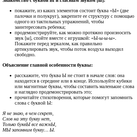
Знакомство с буквой Ы и гласным звуком [ы]:
покажите, из каких элементов состоит буква «Ы» (две
палочки и полукруг), закрепите ее структуру с помощью
одного из тактильных упражнений, чтобы
заинтересовать ребенка;
продемонстрируйте, как можно протяжно произносить
звук [ы], спойте вместе с игрушкой: «Ы-ы-ы-ы».
Покажите перед зеркалом, как правильно
артикулировать звук, чтобы поток воздуха выходил
свободно.
Объяснение главной особенности буквы:
расскажите, что буква Ы не стоит в начале слов: она
находится в середине или в конце. Используйте кубики
или магнитные буквы, чтобы составить маленькие слова
и наглядно продемонстрировать это;
прочитайте стихотворения, которые помогут запомнить
слова с буквой Ы:
Я не знаю, в чем секрет,
Слов на эту букву нет,
Только буквЫ все важнЫ,
МЫ запомним букву… Ы.