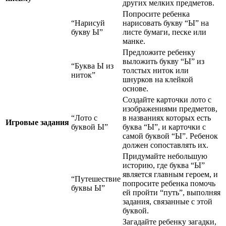
других мелких предметов.
Попросите ребенка
“Нарисуй
нарисовать букву “Ы” на
букву Ы”
листе бумаги, песке или
манке.
Предложите ребенку
выложить букву “Ы” из
“Буква Ы из
толстых ниток или
ниток”
шнурков на клейкой
основе.
Создайте карточки лото с
изображениями предметов,
“Лото с
в названиях которых есть
Игровые задания
буквой Ы”
буква “Ы”, и карточки с
самой буквой “Ы”. Ребенок
должен сопоставлять их.
Придумайте небольшую
историю, где буква “Ы”
является главным героем, и
“Путешествие
попросите ребенка помочь
буквы Ы”
ей пройти “путь”, выполняя
задания, связанные с этой
буквой.
Загадайте ребенку загадки,