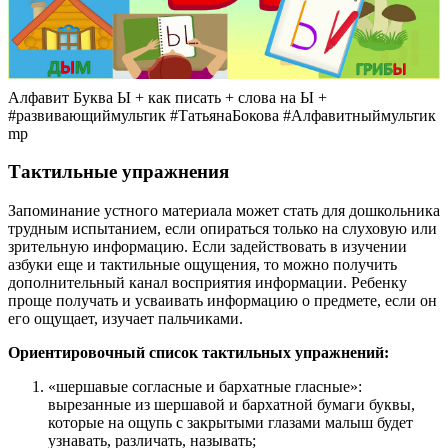
Алфавит Буква Ы + как писать + слова на Ы +
#развивающиймультик #ТатьянаБокова #Алфавитныймультик
mp
Тактильные упражнения
Запоминание устного материала может стать для дошкольника
трудным испытанием, если опираться только на слуховую или
зрительную информацию. Если задействовать в изучении
азбуки еще и тактильные ощущения, то можно получить
дополнительный канал восприятия информации. Ребенку
проще получать и усваивать информацию о предмете, если он
его ощущает, изучает пальчиками.
Ориентировочный список тактильных упражнений:
«шершавые согласные и бархатные гласные»:
вырезанные из шершавой и бархатной бумаги буквы,
которые на ощупь с закрытыми глазами малыш будет
узнавать, различать, называть;