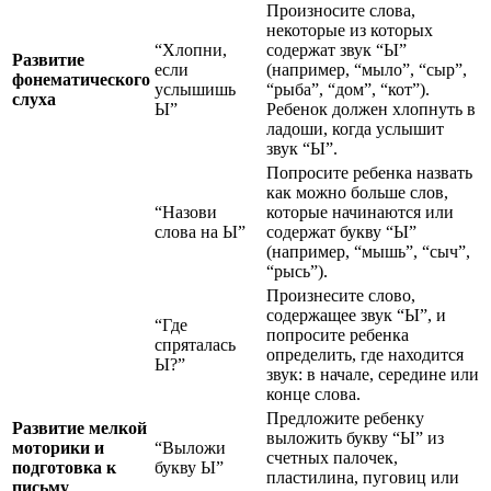
Произносите слова,
некоторые из которых
“Хлопни,
содержат звук “Ы”
Развитие
если
(например, “мыло”, “сыр”,
фонематического
услышишь
“рыба”, “дом”, “кот”).
слуха
Ы”
Ребенок должен хлопнуть в
ладоши, когда услышит
звук “Ы”.
Попросите ребенка назвать
как можно больше слов,
“Назови
которые начинаются или
слова на Ы”
содержат букву “Ы”
(например, “мышь”, “сыч”,
“рысь”).
Произнесите слово,
содержащее звук “Ы”, и
“Где
попросите ребенка
спряталась
определить, где находится
Ы?”
звук: в начале, середине или
конце слова.
Предложите ребенку
Развитие мелкой
выложить букву “Ы” из
моторики и
“Выложи
счетных палочек,
подготовка к
букву Ы”
пластилина, пуговиц или
письму