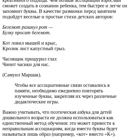
креативного подхода. Чем больше ассоциаций взрослый
сможет создать в сознании ребенка, тем быстрее и легче он
запомнит буквы. В качестве разминки перед занятием
подойдут веселые и простые стихи детских авторов:
Бегемот разинул рот —
Булку просит бегемот.
Кот ловил мышей и крыс,
Кролик лист капустный грыз.
Часовщик прищурил глаз:
Чинит часики для нас.
(Самуил Маршак).
Чтобы все ассоциативные связи оставались в
памяти, необходимо ежедневно повторять
изученные буквы, закрепляя их через различные
дидактические игры.
Важно учитывать, что поэтическая азбука для детей
дошкольного возраста не должна использоваться как
единственный метод обучения: это может привести к
неправильным ассоциациям, когда вместо буквы будет
называться лишь образ (например, «кот» вместо «К»).