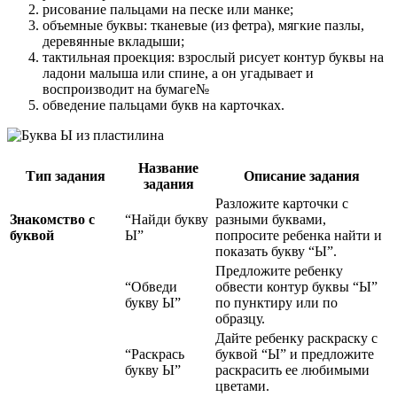
рисование пальцами на песке или манке;
объемные буквы: тканевые (из фетра), мягкие пазлы,
деревянные вкладыши;
тактильная проекция: взрослый рисует контур буквы на
ладони малыша или спине, а он угадывает и
воспроизводит на бумаге№
обведение пальцами букв на карточках.
Название
Тип задания
Описание задания
задания
Разложите карточки с
Знакомство с
“Найди букву
разными буквами,
буквой
Ы”
попросите ребенка найти и
показать букву “Ы”.
Предложите ребенку
“Обведи
обвести контур буквы “Ы”
букву Ы”
по пунктиру или по
образцу.
Дайте ребенку раскраску с
“Раскрась
буквой “Ы” и предложите
букву Ы”
раскрасить ее любимыми
цветами.