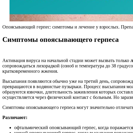
Опоясывающий герпес: симптомы и лечение у взрослых. Преп
Симптомы опоясывающего герпеса
Активация вируса на начальной стадии может вызвать только
л
сопровождаться лихорадкой (озноб и температура до 38 градус
кратковременного жжения.
Высыпания появляются обычно уже на третий день, сопровожд
превращаются в водянистые пузырьки. Процесс высыпания може
образуются язвочки, длительность заживления которых составля
осуществляется через физический контакт с больным. Но зараз
Симптомы опоясывающего герпеса могут значительно отличатьс
Различают:
офтальмический опоясывающий герпес, когда поражается 
ушной опоясывающий герпес, когда высыпания поражают 