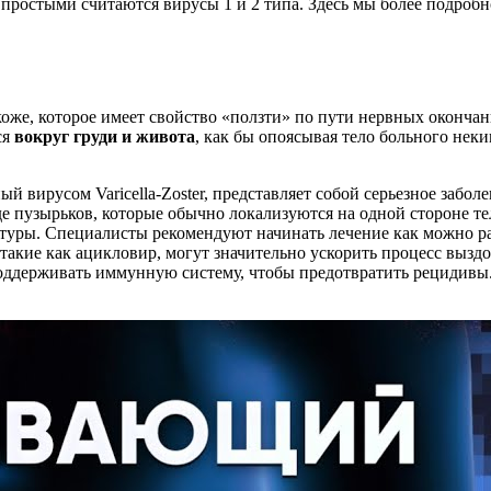
е простыми считаются вирусы 1 и 2 типа. Здесь мы более подро
оже, которое имеет свойство «ползти» по пути нервных оконча
ся
вокруг груди и живота
, как бы опоясывая тело больного неки
 вирусом Varicella-Zoster, представляет собой серьезное забол
 пузырьков, которые обычно локализуются на одной стороне тел
уры. Специалисты рекомендуют начинать лечение как можно ра
такие как ацикловир, могут значительно ускорить процесс выздо
оддерживать иммунную систему, чтобы предотвратить рецидивы