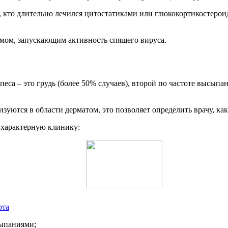
ех, кто длительно лечился цитостатиками или глюкокортикостер
измом, запускающим активность спящего вируса.
а – это грудь (более 50% случаев), второй по частоте высыпани
уются в области дерматом, это позволяет определить врачу, как
характерную клинику:
рта
сыпаниями;