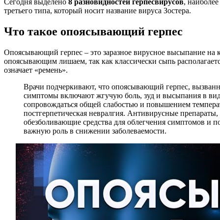
Сегодня выделено
8 разновидностей герпесвирусов
, наиболе
третьего типа, который носит название вируса Зостера.
Что такое опоясывающий герпес
Опоясывающий герпес – это заразное вирусное высыпание на к
опоясывающим лишаем, так как классически сыпь располагает
означает «ремень».
Врачи подчеркивают, что опоясывающий герпес, вызванный
симптомы включают жгучую боль, зуд и высыпания в виде
сопровождаться общей слабостью и повышением температ
постгерпетическая невралгия. Антивирусные препараты, 
обезболивающие средства для облегчения симптомов и п
важную роль в снижении заболеваемости.