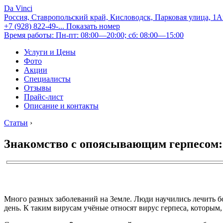
Da Vinci
Россия, Ставропольский край, Кисловодск, Парковая улица, 1
+7 (928) 822-49-...
Показать номер
Время работы: Пн-пт: 08:00—20:00; сб: 08:00—15:00
Услуги и Цены
Фото
Акции
Специалисты
Отзывы
Прайс-лист
Описание и контакты
Статьи
›
Знакомство с опоясывающим герпесом:
Много разных заболеваний на Земле. Люди научились лечить бо
день. К таким вирусам учёные относят вирус герпеса, которым,