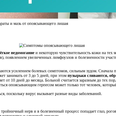
араты и мазь от опоясывающего лишая
ёгкое недомогание
и некоторую чувствительность кожи на тех м
ов), появлением увеличенных лимфоузлов и болезненности участ
аются усилением болевых симптомов, сильным зудом. Сначала п
т занимать от 3 до 5 дней, при этом
пузырьки сливаются, обр
ет от 10 дней до месяца. Больной считается заразным до тех по
иться опоясывающим герпесом может только тот человек, который
я, поскольку вирус вызывает разные виды заболеваний.
тройничный нерв и в болезненный процесс попадает глаз, рого
ротоглотку и слуховой аппарат;