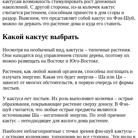
кактусам возможность стимулировать рост денежных
накоплений. С другой стороны, из-за колючек кактус
считается растением, способным принести в дом ссоры и
раздор. Выясним, что представляет собой кактус по Фэн-Шуй,
можно ли держать это растение дома и куда его ставить.
Какой кактус выбрать
Несмотря на необычный вид, кактусы – типичные растения.
Они находятся под управлением стихии дерева, поэтому их
можно размещать на Востоке и Юго-Востоке.
Растения, как любой живой организм, способны поглощать и
излучать энергию. Какая это будет энергия – Ша или Ци –
зависит от многих обстоятельств, в первую очередь от формы
листьев.
У кактуса нет листьев. Их роль выполняют колючки – острые
образования, покрывающие растение сверху донизу. В Фэн-
шуй считается, что любые острые предметы являются
источниками Ша – негативной энергии. По этой причине
кактус – неподходящее для жилого дома растение.
Наиболее неблагоприятные с точки зрения фэн-шуй кактусы –
с острыми колючками, торчащими во все стороны. Эти виды в