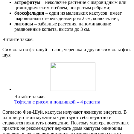
астрофитум
– неколючее растение с шаровидным или
цилиндрическим стеблем, покрытым ребрами;
блоссфельдия
– один из маленьких кактусов, имеет
шаровидный стебель диаметром 2 см, колючек нет;
литопсы
– забавные растения, напоминающие
раздвоенные копыта, высота до 3 см.
Читайте также:
Символы по фэн-шуй – слон, черепаха и другие символы фэн-
шуя
Читайте также:
Тефтели с рисом и подливкой – 4 рецепта
Согласно Фэн-Шуй, кактусы излучают женскую энергию. В
их присутствии мужчины чувствуют себя неуютно и
стараются покинуть помещение. Поэтому мастера восточных
практик не рекомендуют держать дома кактусы одиноким
женщинам, желающим вступить в отношения или создать