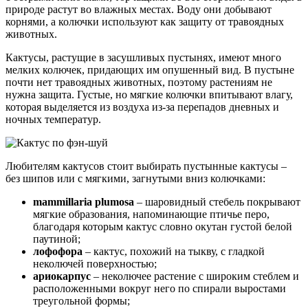
природе растут во влажных местах. Воду они добывают
корнями, а колючки используют как защиту от травоядных
животных.
Кактусы, растущие в засушливых пустынях, имеют много
мелких колючек, придающих им опушенный вид. В пустыне
почти нет травоядных животных, поэтому растениям не
нужна защита. Густые, но мягкие колючки впитывают влагу,
которая выделяется из воздуха из-за перепадов дневных и
ночных температур.
Любителям кактусов стоит выбирать пустынные кактусы –
без шипов или с мягкими, загнутыми вниз колючками:
mammillaria plumosa
– шаровидный стебель покрывают
мягкие образования, напоминающие птичье перо,
благодаря которым кактус словно окутан густой белой
паутиной;
лофофора
– кактус, похожий на тыкву, с гладкой
неколючей поверхностью;
ариокарпус
– неколючее растение с широким стеблем и
расположенными вокруг него по спирали выростами
треугольной формы;