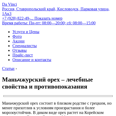
Da Vinci
Россия, Ставропольский край, Кисловодск, Парковая улица,
1Ак3
+7 (928) 822-49-...
Показать номер
Время работы: Пн-пт: 08:00—20:00; сб: 08:00—15:00
Услуги и Цены
Фото
Акции
Специалисты
Отзывы
Прайс-лист
Описание и контакты
Статьи
›
Маньчжурский орех – лечебные
свойства и противопоказания
Маньчжурский орех состоит в близком родстве с грецким, но
менее прихотлив к условиям произрастания и более
морозоустойчив. В диком виде орех растет на Корейском