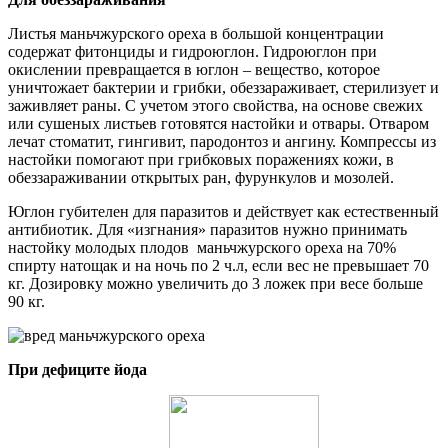
Листья маньчжурского ореха в большой концентрации
содержат фитонциды и гидроюглон. Гидроюглон при
окислении превращается в юглон – вещество, которое
уничтожает бактерии и грибки, обеззараживает, стерилизует и
заживляет раны. С учетом этого свойства, на основе свежих
или сушеных листьев готовятся настойки и отвары. Отваром
лечат стоматит, гингивит, пародонтоз и ангину. Компрессы из
настойки помогают при грибковых поражениях кожи, в
обеззараживании открытых ран, фурункулов и мозолей.
Юглон губителен для паразитов и действует как естественный
антибиотик. Для «изгнания» паразитов нужно принимать
настойку молодых плодов маньчжурского ореха на 70%
спирту натощак и на ночь по 2 ч.л, если вес не превышает 70
кг. Дозировку можно увеличить до 3 ложек при весе больше
90 кг.
При дефиците йода