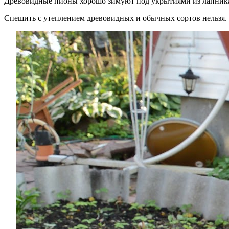
Древовидные пионы хорошо зимуют под укрытиями из лапника 
Спешить с утеплением древовидных и обычных сортов нельзя. Э