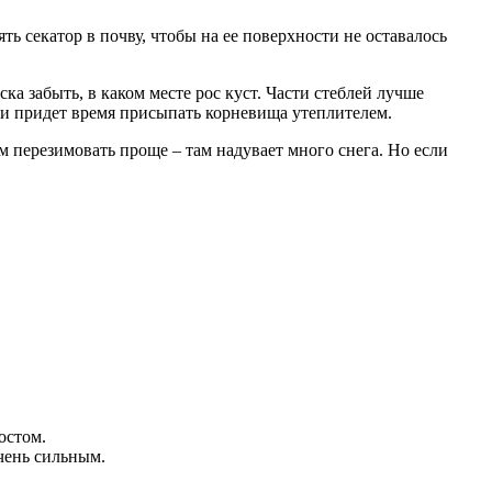
ь секатор в почву, чтобы на ее поверхности не оставалось
ка забыть, в каком месте рос куст. Части стеблей лучше
ет и придет время присыпать корневища утеплителем.
м перезимовать проще – там надувает много снега. Но если
остом.
очень сильным.