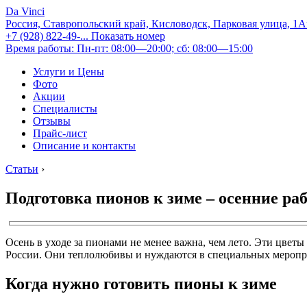
Da Vinci
Россия, Ставропольский край, Кисловодск, Парковая улица, 1
+7 (928) 822-49-...
Показать номер
Время работы: Пн-пт: 08:00—20:00; сб: 08:00—15:00
Услуги и Цены
Фото
Акции
Специалисты
Отзывы
Прайс-лист
Описание и контакты
Статьи
›
Подготовка пионов к зиме – осенние ра
Осень в уходе за пионами не менее важна, чем лето. Эти цветы
России. Они теплолюбивы и нуждаются в специальных меропри
Когда нужно готовить пионы к зиме