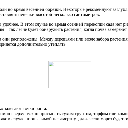
ли во время весенней обрезки. Некоторые рекомендуют заглублят
оставлять пенечки высотой несколько сантиметров.
удобнее. В этом случае во время осенней перекопки сада нет рис
ны – так легче будет обнаружить растения, когда почва замерзн
ка они расположены. Между деревьями или возле забора растения
ридется дополнительно утеплять.
о залегают точки роста.
и, пион сверху нужно присыпать сухим грунтом, торфом или комп
аком случае пионы зимой не замерзнут, даже если мороз будет 