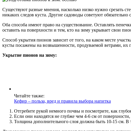
Существуют разные мнения, насколько низко нужно срезать стеб
никаких следов куста. Другие садоводы советуют обязательно 
Оба способа имеют право на существование. Оставлять пенечки 
оставить на поверхности и тем, кто на зиму укрывает свои пио
Способ укрытия пионов зависит от того, на каком месте участ
кусты посажены на возвышенности, продуваемой ветрами, их п
Укрытие пионов на зиму:
Читайте также:
Кефир – польза, вред и правила выбора напитка
Отгребите рукой немного почвы и посмотрите, как глубок
Если они находятся не глубже чем 4-6 см от поверхност
Толщина дополнительного слоя должна быть 10-15 см. В т