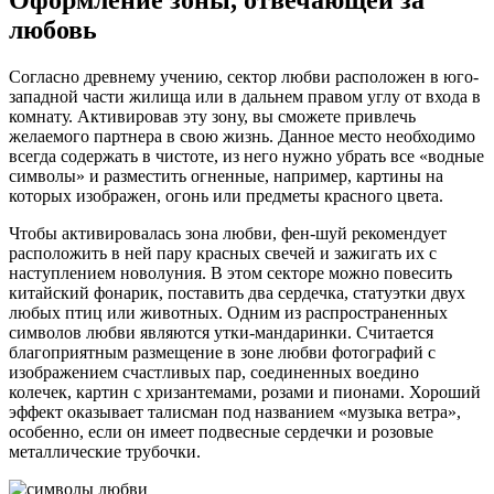
Оформление зоны, отвечающей за
любовь
Согласно древнему учению, сектор любви расположен в юго-
западной части жилища или в дальнем правом углу от входа в
комнату. Активировав эту зону, вы сможете привлечь
желаемого партнера в свою жизнь. Данное место необходимо
всегда содержать в чистоте, из него нужно убрать все «водные
символы» и разместить огненные, например, картины на
которых изображен, огонь или предметы красного цвета.
Чтобы активировалась зона любви, фен-шуй рекомендует
расположить в ней пару красных свечей и зажигать их с
наступлением новолуния. В этом секторе можно повесить
китайский фонарик, поставить два сердечка, статуэтки двух
любых птиц или животных. Одним из распространенных
символов любви являются утки-мандаринки. Считается
благоприятным размещение в зоне любви фотографий с
изображением счастливых пар, соединенных воедино
колечек, картин с хризантемами, розами и пионами. Хороший
эффект оказывает талисман под названием «музыка ветра»,
особенно, если он имеет подвесные сердечки и розовые
металлические трубочки.