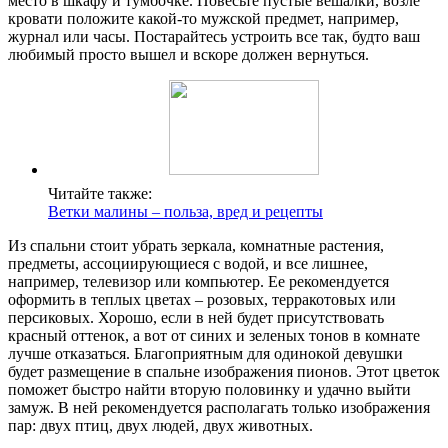
место в шкафу и тумбочке. Повесьте пустые вешалки, возле
кровати положите какой-то мужской предмет, например,
журнал или часы. Постарайтесь устроить все так, будто ваш
любимый просто вышел и вскоре должен вернуться.
Читайте также:
Ветки малины – польза, вред и рецепты
Из спальни стоит убрать зеркала, комнатные растения,
предметы, ассоциирующиеся с водой, и все лишнее,
например, телевизор или компьютер. Ее рекомендуется
оформить в теплых цветах – розовых, терракотовых или
персиковых. Хорошо, если в ней будет присутствовать
красный оттенок, а вот от синих и зеленых тонов в комнате
лучше отказаться. Благоприятным для одинокой девушки
будет размещение в спальне изображения пионов. Этот цветок
поможет быстро найти вторую половинку и удачно выйти
замуж. В ней рекомендуется располагать только изображения
пар: двух птиц, двух людей, двух животных.