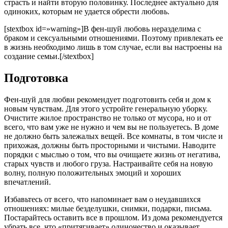
страсть и найти вторую половинку. Последнее актуально для
одиноких, которым не удается обрести любовь.
[stextbox id=»warning»]В фен-шуй любовь неразделима с
браком и сексуальными отношениями. Поэтому привлекать ее
в жизнь необходимо лишь в том случае, если вы настроены на
создание семьи.[/stextbox]
Подготовка
Фен-шуй для любви рекомендует подготовить себя и дом к
новым чувствам. Для этого устройте генеральную уборку.
Очистите жилое пространство не только от мусора, но и от
всего, что вам уже не нужно и чем вы не пользуетесь. В доме
не должно быть залежалых вещей. Все комнаты, в том числе и
прихожая, должны быть просторными и чистыми. Наводите
порядки с мыслью о том, что вы очищаете жизнь от негатива,
старых чувств и любого груза. Настраивайте себя на новую
волну, полную положительных эмоций и хороших
впечатлений.
Избавьтесь от всего, что напоминает вам о неудавшихся
отношениях: милые безделушки, снимки, подарки, письма.
Постарайтесь оставить все в прошлом. Из дома рекомендуется
убрать все, что «притягивает» одиночество и оказывает