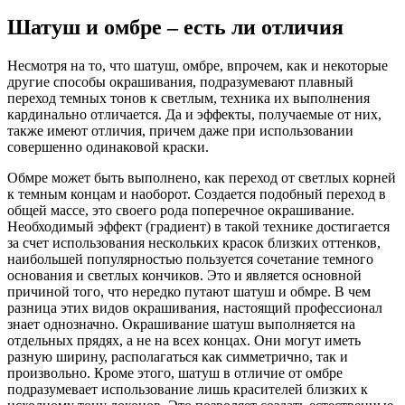
Шатуш и омбре – есть ли отличия
Несмотря на то, что шатуш, омбре, впрочем, как и некоторые
другие способы окрашивания, подразумевают плавный
переход темных тонов к светлым, техника их выполнения
кардинально отличается. Да и эффекты, получаемые от них,
также имеют отличия, причем даже при использовании
совершенно одинаковой краски.
Обмре может быть выполнено, как переход от светлых корней
к темным концам и наоборот. Создается подобный переход в
общей массе, это своего рода поперечное окрашивание.
Необходимый эффект (градиент) в такой технике достигается
за счет использования нескольких красок близких оттенков,
наибольшей популярностью пользуется сочетание темного
основания и светлых кончиков. Это и является основной
причиной того, что нередко путают шатуш и обмре. В чем
разница этих видов окрашивания, настоящий профессионал
знает однозначно. Окрашивание шатуш выполняется на
отдельных прядях, а не на всех концах. Они могут иметь
разную ширину, располагаться как симметрично, так и
произвольно. Кроме этого, шатуш в отличие от омбре
подразумевает использование лишь красителей близких к