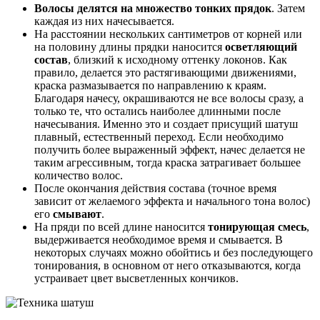
Волосы делятся на множество тонких прядок
. Затем
каждая из них начесывается.
На расстоянии нескольких сантиметров от корней или
на половину длины прядки наносится
осветляющий
состав
, близкий к исходному оттенку локонов. Как
правило, делается это растягивающими движениями,
краска размазывается по направлению к краям.
Благодаря начесу, окрашиваются не все волосы сразу, а
только те, что остались наиболее длинными после
начесывания. Именно это и создает присущий шатуш
плавный, естественный переход. Если необходимо
получить более выраженный эффект, начес делается не
таким агрессивным, тогда краска затрагивает большее
количество волос.
После окончания действия состава (точное время
зависит от желаемого эффекта и начального тона волос)
его
смывают
.
На пряди по всей длине наносится
тонирующая смесь
,
выдерживается необходимое время и смывается. В
некоторых случаях можно обойтись и без последующего
тонирования, в основном от него отказываются, когда
устраивает цвет высветленных кончиков.