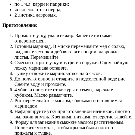
по 1 ч.л. карри и паприки;
¼ ч.л. молотого перца;
2 листика лавровых.
Приготовление:
Промойте утку, удалите жир. Зашейте нитками
отверстие шеи.
Готовим маринад. В миске перемешайте мед с солью,
выдавите чеснок и добавьте все специи, лавровые
листья. Перемешайте.
Смесью натрите утку внутри и снаружи. Одну чайную
ложку маринада оставьте.
Тушку отложите мариноваться на 6 часов.
До полуготовности отварите в подсоленной воде рис.
Слейте воду и промойте.
4 яблока очистите от кожуры и семян, нарежьте
кубиком. Масло размягчите.
Рис перемешайте с маслом, яблоками и оставшимся
маринадом.
Нафаршируйте утку приготовленной начинкой, плотно
выложив внутрь. Крепкими нитками отверстие зашейте.
Форму для запекания смажьте маслом растительным.
Положите утку так, чтобы крылья были плотно
прижаты к тушке.