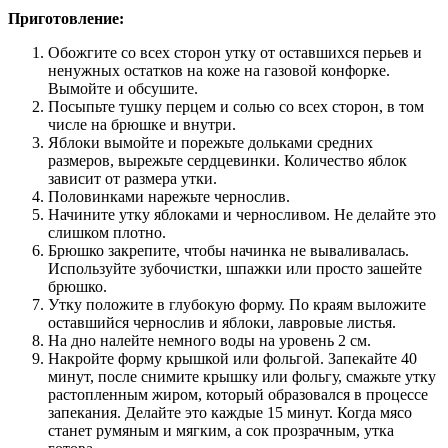
Приготовление:
Обожгите со всех сторон утку от оставшихся перьев и
ненужных остатков на коже на газовой конфорке.
Вымойте и обсушите.
Посыпьте тушку перцем и солью со всех сторон, в том
числе на брюшке и внутри.
Яблоки вымойте и порежьте дольками средних
размеров, вырежьте сердцевинки. Количество яблок
зависит от размера утки.
Половинками нарежьте чернослив.
Начините утку яблоками и черносливом. Не делайте это
слишком плотно.
Брюшко закрепите, чтобы начинка не вываливалась.
Используйте зубочистки, шпажки или просто зашейте
брюшко.
Утку положите в глубокую форму. По краям выложите
оставшийся чернослив и яблоки, лавровые листья.
На дно налейте немного воды на уровень 2 см.
Накройте форму крышкой или фольгой. Запекайте 40
минут, после снимите крышку или фольгу, смажьте утку
растопленным жиром, который образовался в процессе
запекания. Делайте это каждые 15 минут. Когда мясо
станет румяным и мягким, а сок прозрачным, утка