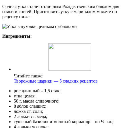
Сочная утка станет отличным Рождественским блюдом для
семьи и гостей. Приготовить утку с маринадом можете по
рецепту ниже.
Ингредиенты:
Читайте также:
Творожные шарики — 5 сладких рецептов
рис длинный – 1,5 стак;
утка целая;
50 г. масла сливочного;
8 яблок сладких;
ложка ст. соли;
2 ложки ст. меда;
сушеный базилик и молотый кориандр – по ½ ч.л.;
4 дольки чеснока;