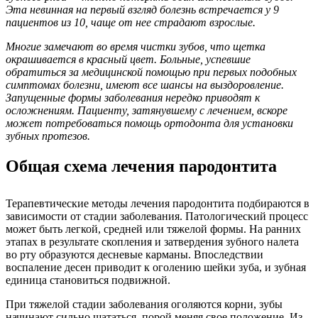
Эта невинная на первый взгляд болезнь встречается у 9
пациентов из 10, чаще от нее страдают взрослые.
Многие замечают во время чистки зубов, что щетка
окрашивается в красный цвет. Больные, успевшие
обратиться за медицинской помощью при первых подобных
симптомах болезни, имеют все шансы на выздоровление.
Запущенные формы заболевания нередко приводят к
осложнениям. Пациенту, затянувшему с лечением, вскоре
может потребоваться помощь ортодонта для установки
зубных протезов.
Общая схема лечения пародонтита
Терапевтические методы лечения пародонтита подбираются в
зависимости от стадии заболевания. Патологический процесс
может быть легкой, средней или тяжелой формы. На ранних
этапах в результате скопления и затвердения зубного налета
во рту образуются десневые карманы. Впоследствии
воспаление десен приводит к оголению шейки зуба, и зубная
единица становиться подвижной.
При тяжелой стадии заболевания оголяются корни, зубы
начинают сильно шататься, порой меняя свое положение. Из