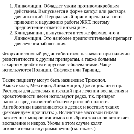
Линкомицин. Обладает узким противомикробным
действием. Выпускается в форме капсул или раствора
для инъекций. Пероральный прием препарата часто
приводит к нарушению работы ЖКТ, поэтому
предпочтение отдается инъекциям.
Клиндамицин, выпускается в тех же формах, что и
Линкомицин. Это наиболее предпочтительный препарат
для лечения заболевания.
Фторхинолоновый ряд антибиотиков назначают при наличии
резистентности к другим препаратам, а также больным
сахарным диабетом и другими заболеваниями. Чаще
используются Нолицин, Сифлокс или Таривид.
Также пациенту могут быть назначены: Трихопол,
Амоксиклав, Мексидол, Линкомицин, Доксициклин и пр.
Растворы для десневых инъекций при лечении воспаления и
кровоточивости десен используют редко, т.к. препарат
наносит вред слизистой оболочке ротовой полости.
Антибиотики накапливаются в деснах и костных тканях
(рекомендуем прочитать: ). Вследствие массовой гибели
патогенных микроорганизмов и выброса токсинов возникает
воспаление и некроз. Уколы в этом случае колят
исключительно внутримышечно (см. также: ).