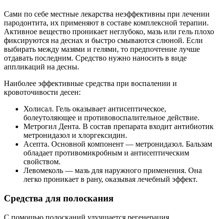
Сами по себе местные лекарства неэффективны при лечении
пародонтита, их применяют в составе комплексной терапии.
Активное вещество проникает неглубоко, мазь или гель плохо
фиксируются на деснах и быстро смываются слюной. Если
выбирать между мазями и гелями, то предпочтение лучше
отдавать последним. Средство нужно наносить в виде
аппликаций на десны.
Наиболее эффективные средства при воспалении и
кровоточивости десен:
Холисал. Гель оказывает антисептическое,
болеутоляющее и противовоспалительное действие.
Метрогил Дента. В состав препарата входит антибиотик
метронидазол и хлоргексидин.
Асепта. Основной компонент — метронидазол. Бальзам
обладает противомикробным и антисептическим
свойством.
Левомеколь — мазь для наружного применения. Она
легко проникает в рану, оказывая лечебный эффект.
Средства для полоскания
С помощью полосканий улучшается регенерация