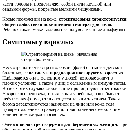
части головы и представляет собой пятна круглой или
овальной формы, покрытые мелкими чешуйками.
Кроме проявлений на коже,
стрептодермия характеризуется
общей слабостью и повышением температуры тела
.
Ребенок также может жаловаться на увеличенные лимфоузлы.
Симптомы у взрослых
Несмотря на то что стрептодермия (фото) считается детской
болезнью, ее
не так уж и редко
диагностируют у взрослых
.
Наблюдается она в основном у людей, которые живут в
плохих условиях, а также у лиц с ослабленным иммунитетом.
Во всех этих случаях заболевание провоцируют стрептококки.
У взрослого человека, так же как и у ребенка, чаще бывает
небуллезная форма, отличающееся легким течением. Такая
форма характеризуется наличием на лице или коже тела
пузырей маленького размера или наполненных небольшим
количеством жидкости язвочек.
Очень
опасна стрептодермия для беременных женщин
. При
обнаружении такой патологии проводится лечение