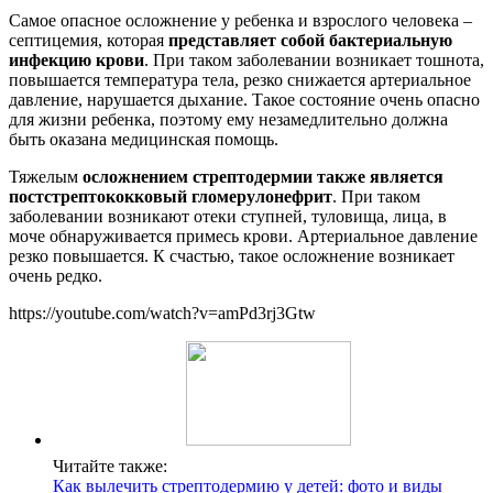
Самое опасное осложнение у ребенка и взрослого человека –
септицемия, которая
представляет собой бактериальную
инфекцию крови
. При таком заболевании возникает тошнота,
повышается температура тела, резко снижается артериальное
давление, нарушается дыхание. Такое состояние очень опасно
для жизни ребенка, поэтому ему незамедлительно должна
быть оказана медицинская помощь.
Тяжелым
осложнением стрептодермии также является
постстрептококковый гломерулонефрит
. При таком
заболевании возникают отеки ступней, туловища, лица, в
моче обнаруживается примесь крови. Артериальное давление
резко повышается. К счастью, такое осложнение возникает
очень редко.
https://youtube.com/watch?v=amPd3rj3Gtw
Читайте также:
Как вылечить стрептодермию у детей: фото и виды