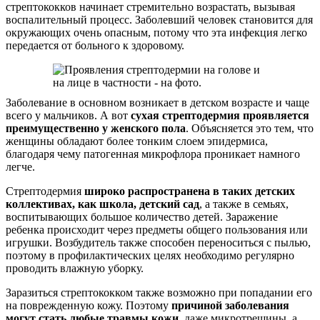
стрептококков начинает стремительно возрастать, вызывая
воспалительный процесс. Заболевший человек становится для
окружающих очень опасным, потому что эта инфекция легко
передается от больного к здоровому.
Заболевание в основном возникает в детском возрасте и чаще
всего у мальчиков. А вот
сухая стрептодермия проявляется
преимущественно у женского пола
. Объясняется это тем, что
женщины обладают более тонким слоем эпидермиса,
благодаря чему патогенная микрофлора проникает намного
легче.
Стрептодермия
широко распространена в таких детских
коллективах, как школа, детский сад
, а также в семьях,
воспитывающих большое количество детей. Заражение
ребенка происходит через предметы общего пользования или
игрушки. Возбудитель также способен переноситься с пылью,
поэтому в профилактических целях необходимо регулярно
проводить влажную уборку.
Заразиться стрептококком также возможно при попадании его
на поврежденную кожу. Поэтому
причиной заболевания
могут стать любые травмы кожи
, даже микротрещины, а