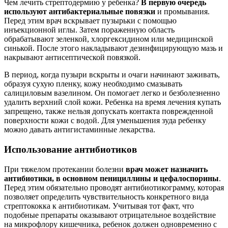
Чем лечить стрептодермию у ребенка?
В первую очередь
используют антибактериальные повязки
и промывания.
Перед этим врач вскрывает пузырьки с помощью
инъекционной иглы. Затем пораженную область
обрабатывают зеленкой, хлоргексидином или медицинской
синькой. После этого накладывают дезинфицирующую мазь и
накрывают антисептической повязкой.
В период, когда пузыри вскрыты и очаги начинают заживать,
образуя сухую пленку, кожу необходимо смазывать
салициловым вазелином. Он помогает легко и безболезненно
удалить верхний слой кожи. Ребенка на время лечения купать
запрещено, также нельзя допускать контакта поврежденной
поверхности кожи с водой. Для уменьшения зуда ребенку
можно давать антигистаминные лекарства.
Использование антибиотиков
При тяжелом протекании болезни
врач может назначить
антибиотики, в основном пенициллины и цефалоспорины
.
Перед этим обязательно проводят антибиотикограмму, которая
позволяет определить чувствительность конкретного вида
стрептококка к антибиотикам. Учитывая тот факт, что
подобные препараты оказывают отрицательное воздействие
на микрофлору кишечника, ребенок должен одновременно с